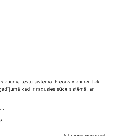
m vakuuma testu sistēmā. Freons vienmēr tiek
ai gadījumā kad ir radusies sūce sistēmā, ar
i.
s.
All rights reserved