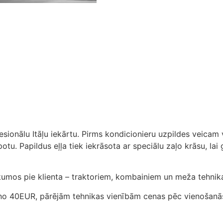
fesionālu Itāļu iekārtu. Pirms kondicionieru uzpildes veica
alpotu. Papildus eļļa tiek iekrāsota ar speciālu zaļo krāsu, l
kumos pie klienta – traktoriem, kombainiem un meža tehnika
 no 40EUR, pārējām tehnikas vienībām cenas pēc vienošanā